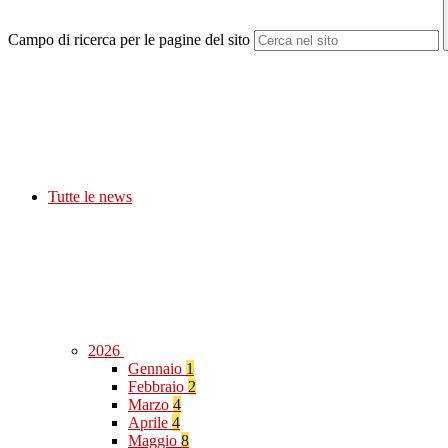
Campo di ricerca per le pagine del sito
Tutte le news
2026
Gennaio
1
Febbraio
2
Marzo
4
Aprile
4
Maggio
8