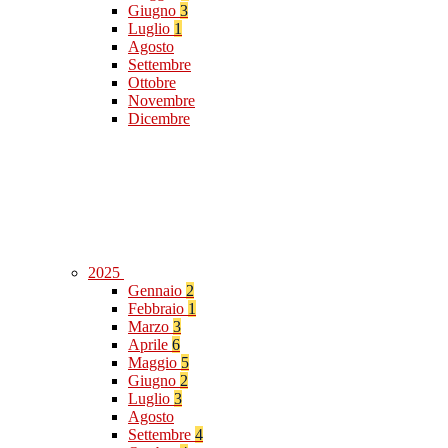
Giugno
3
Luglio
1
Agosto
Settembre
Ottobre
Novembre
Dicembre
2025
Gennaio
2
Febbraio
1
Marzo
3
Aprile
6
Maggio
5
Giugno
2
Luglio
3
Agosto
Settembre
4