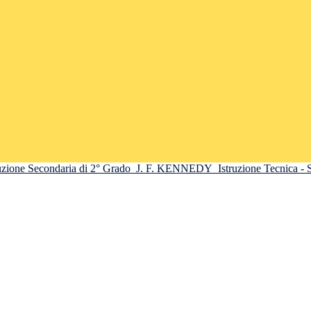
truzione Secondaria di 2° Grado
J. F. KENNEDY
Istruzione Tecnica -