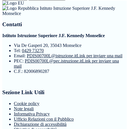
Istituto Istruzione Superiore J.F. Kennedy
Monselice
Contatti
Istituto Istruzione Superiore J.F. Kennedy Monselice
Via De Gasperi 20, 35043 Monselice
Tel:
0429 73270
Email:
PDIS00700L@istruzione.it
Link per inviare una mail
PEC:
PDIS00700L@pec.istruzione.it
Link per inviare una
mail
C.F.: 82006890287
Sezione Link Utili
Cookie policy
Note legali
Informativa Privacy
Ufficio Relazioni con il Pubblico
Dichiarazione di accessibilità